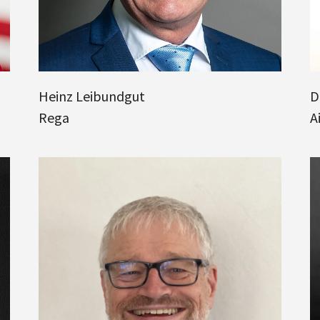
Heinz Leibundgut
D
Rega
A