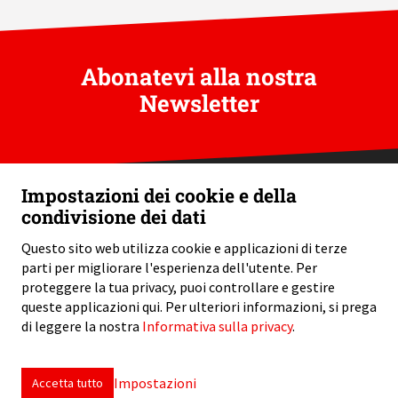
Abonatevi alla nostra
Newsletter
Impostazioni dei cookie e della
condivisione dei dati
Swiss Helicopter Association / Telefono: +41 58 796 99 60 /
Questo sito web utilizza cookie e applicazioni di terze
info
sha-swiss.ch
parti per migliorare l'esperienza dell'utente. Per
proteggere la tua privacy, puoi controllare e gestire
queste applicazioni qui.
Per ulteriori informazioni, si prega
di leggere la nostra
Informativa sulla privacy
.
Impressum
Disclaimer
Protezione dei dati
Impostazioni dei cookie
Impostazioni
Accetta tutto
created by Internetgalerie AG