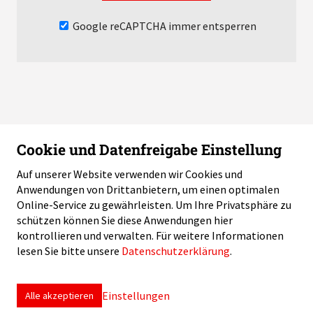
Google reCAPTCHA immer entsperren
Cookie und Datenfreigabe Einstellung
Auf unserer Website verwenden wir Cookies und
Anwendungen von Drittanbietern, um einen optimalen
Swiss Helicopter Association / Telefon: +41 58 796 99 60 /
Online-Service zu gewährleisten. Um Ihre Privatsphäre zu
info
sha-swiss.ch
schützen können Sie diese Anwendungen hier
kontrollieren und verwalten.
Für weitere Informationen
lesen Sie bitte unsere
Datenschutzerklärung
.
Impressum
Disclaimer
Datenschutz
Cookie Einstellungen
Einstellungen
Alle akzeptieren
created by Internetgalerie AG