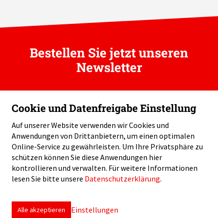
Bestellen Sie jetzt unseren
Newsletter
Cookie und Datenfreigabe Einstellung
Auf unserer Website verwenden wir Cookies und
Anwendungen von Drittanbietern, um einen optimalen
Swiss Helicopter Association / Telefon: +41 58 796 99 60 /
Online-Service zu gewährleisten. Um Ihre Privatsphäre zu
info
sha-swiss.ch
schützen können Sie diese Anwendungen hier
kontrollieren und verwalten.
Für weitere Informationen
lesen Sie bitte unsere
Datenschutzerklärung
.
Impressum
Disclaimer
Datenschutz
Cookie Einstellungen
Einstellungen
Alle akzeptieren
created by Internetgalerie AG