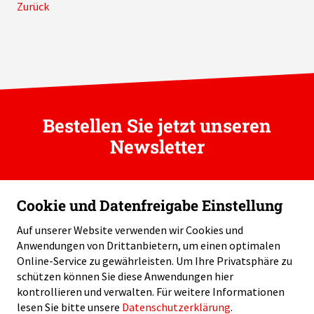
Zurück
Bestellen Sie jetzt unseren
Newsletter
Cookie und Datenfreigabe Einstellung
Auf unserer Website verwenden wir Cookies und
Anwendungen von Drittanbietern, um einen optimalen
Swiss Helicopter Association / Telefon: +41 58 796 99 60 /
Online-Service zu gewährleisten. Um Ihre Privatsphäre zu
info
sha-swiss.ch
schützen können Sie diese Anwendungen hier
kontrollieren und verwalten.
Für weitere Informationen
lesen Sie bitte unsere
Datenschutzerklärung
.